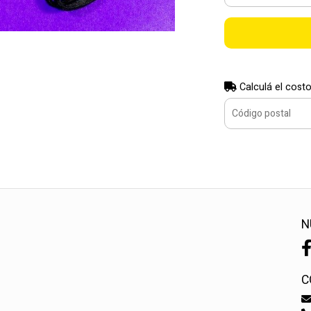
Calculá el costo
N
C