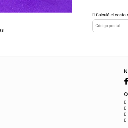
Calculá el costo 
es
N
C