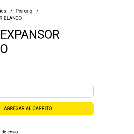
ios
Piercing
R BLANCO
 EXPANSOR
CO
AGREGAR AL CARRITO
 de envío