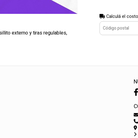
Calculá el costo
llito externo y tiras regulables,
N
C